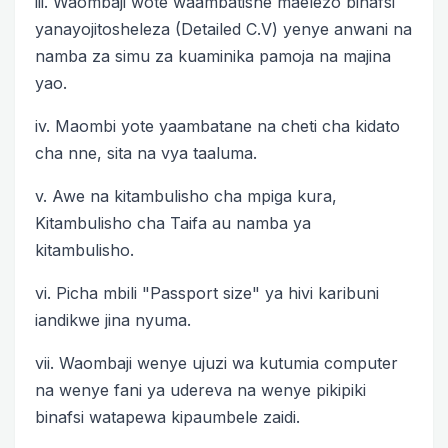
iii. Waombaji wote waambatishe maelezo binafsi
yanayojitosheleza (Detailed C.V) yenye anwani na
namba za simu za kuaminika pamoja na majina
yao.
iv. Maombi yote yaambatane na cheti cha kidato
cha nne, sita na vya taaluma.
v. Awe na kitambulisho cha mpiga kura,
Kitambulisho cha Taifa au namba ya
kitambulisho.
vi. Picha mbili "Passport size" ya hivi karibuni
iandikwe jina nyuma.
vii. Waombaji wenye ujuzi wa kutumia computer
na wenye fani ya udereva na wenye pikipiki
binafsi watapewa kipaumbele zaidi.