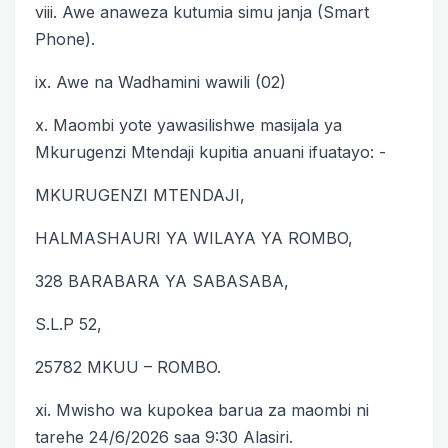
viii. Awe anaweza kutumia simu janja (Smart
Phone).
ix. Awe na Wadhamini wawili (02)
x. Maombi yote yawasilishwe masijala ya
Mkurugenzi Mtendaji kupitia anuani ifuatayo: -
MKURUGENZI MTENDAJI,
HALMASHAURI YA WILAYA YA ROMBO,
328 BARABARA YA SABASABA,
S.L.P 52,
25782 MKUU – ROMBO.
xi. Mwisho wa kupokea barua za maombi ni
tarehe 24/6/2026 saa 9:30 Alasiri.